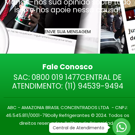
Mande-nos sua opinião sobre tudo
isso e nos apoie nessa causa!
ENVIE SUA MENSAGEM
Fale Conosco
SAC:
0800 019 1477
CENTRAL DE
ATENDIMENTO:
(11) 94539-9494
ABC - AMAZONIA BRASIL CONCENTRADOS LTDA - CNPJ:
46.545.811/0001-79
Dolly Refrigerantes © 2024. Todos os
direitos reservados.
Política de Privacidade
Central de Atendimento