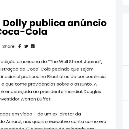
 Dolly publica anúncio
 Coca-Cola
Share:
 edição americana do “The Wall Street Journal”,
nistração da Coca-Cola pedindo que sejam
inacional praticou no Brasil atos de concorrência
e que tome providências sobre o assunto. A
 é endereçada ao presidente mundial, Douglas
vestidor Warren Buffet.
vadas em vídeo – de um ex-diretor da
do Amaral, nas quais o executivo conta como era
y do mercado. O plano teria sido colocado em