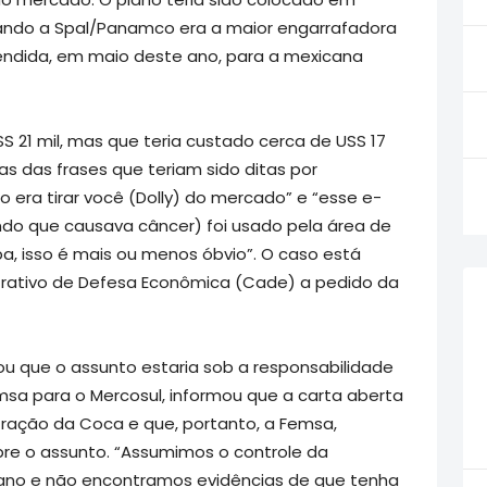
uando a Spal/Panamco era a maior engarrafadora
vendida, em maio deste ano, para a mexicana
S 21 mil, mas que teria custado cerca de USS 17
as das frases que teriam sido ditas por
o era tirar você (Dolly) do mercado” e “esse e-
ndo que causava câncer) foi usado pela área de
, isso é mais ou menos óbvio”. O caso está
trativo de Defesa Econômica (Cade) a pedido da
ou que o assunto estaria sob a responsabilidade
msa para o Mercosul, informou que a carta aberta
ração da Coca e que, portanto, a Femsa,
bre o assunto. “Assumimos o controle da
 ano e não encontramos evidências de que tenha