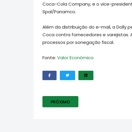
Coca-Cola Company, e o vice-presidente 
Spal/Panamco.
Além da distribuição do e-mail, a Dolly
Coca contra fornecedores e varejistas. 
processos por sonegação fiscal.
Fonte:
Valor Econômico
PRÓXIMO ARTIGO: ISTOÉ - O CASO DA 
PRÓXIMO