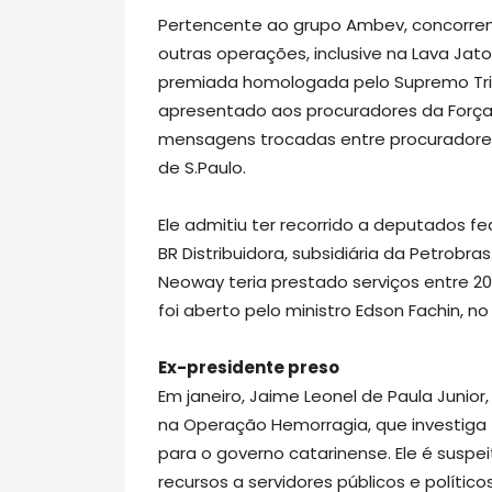
Pertencente ao grupo Ambev, concorren
outras operações, inclusive na Lava Jato
premiada homologada pelo Supremo Tri
apresentado aos procuradores da Força
mensagens trocadas entre procuradores, 
de S.Paulo.
Ele admitiu ter recorrido a deputados f
BR Distribuidora, subsidiária da Petrobra
Neoway teria prestado serviços entre 201
foi aberto pelo ministro Edson Fachin, no
Ex-presidente preso
Em janeiro, Jaime Leonel de Paula Junio
na Operação Hemorragia, que investiga
para o governo catarinense. Ele é suspei
recursos a servidores públicos e polític