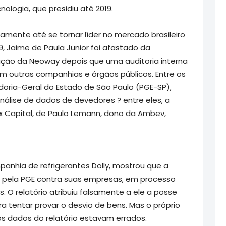
ologia, que presidiu até 2019.
amente até se tornar líder no mercado brasileiro
9, Jaime de Paula Junior foi afastado da
ação da Neoway depois que uma auditoria interna
com outras companhias e órgãos públicos. Entre os
oria-Geral do Estado de São Paulo (PGE-SP),
álise de dados de devedores ? entre eles, a
ollux Capital, de Paulo Lemann, dono da Ambev,
anhia de refrigerantes Dolly, mostrou que a
s pela PGE contra suas empresas, em processo
s. O relatório atribuiu falsamente a ele a posse
a tentar provar o desvio de bens. Mas o próprio
 os dados do relatório estavam errados.