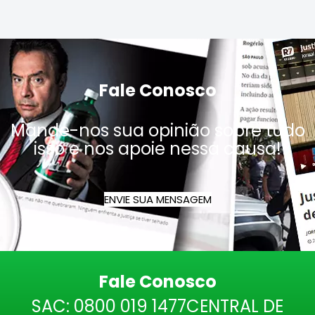
Fale Conosco
Mande-nos sua opinião sobre tudo
isso e nos apoie nessa causa!
ENVIE SUA MENSAGEM
Fale Conosco
SAC:
0800 019 1477
CENTRAL DE