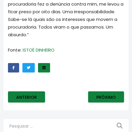
procuradoria fez a denúncia contra mim, me levou a
ficar preso por oito dias. Uma irresponsabilidade.
Sabe-se lá quais são os interesses que movem a
procuradoria. Todos viram o que passamos. Um
absurdo.”
Fonte:
ISTOÉ DINHEIRO
ARTIGO ANTERIOR: TJ PUNE FISCO PAULISTA POR INSI
PRÓXIMO ARTIGO
ANTERIOR
PRÓXIMO