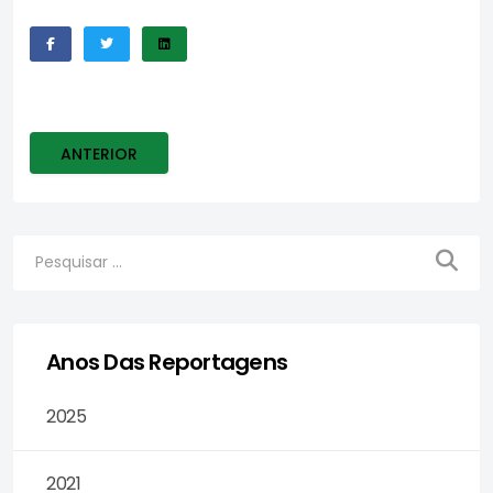
ARTIGO ANTERIOR: PROCESSO LAERTE CODONHO - UF IN
ANTERIOR
Anos Das Reportagens
2025
2021