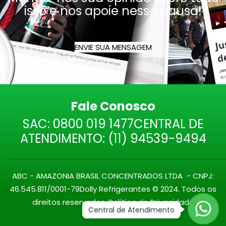
isso e nos apoie nessa causa!
ENVIE SUA MENSAGEM
Fale Conosco
SAC:
0800 019 1477
CENTRAL DE
ATENDIMENTO:
(11) 94539-9494
ABC - AMAZONIA BRASIL CONCENTRADOS LTDA - CNPJ:
46.545.811/0001-79
Dolly Refrigerantes © 2024. Todos os
direitos reservados.
Política de Privacidade
Central de Atendimento