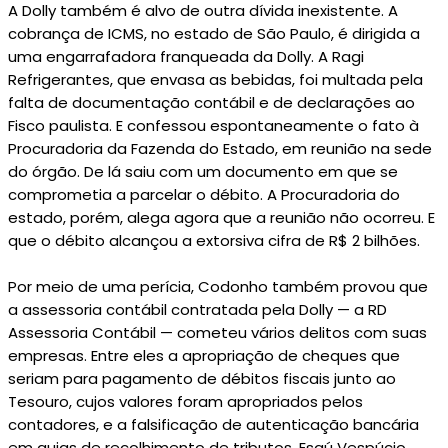
A Dolly também é alvo de outra dívida inexistente. A
cobrança de ICMS, no estado de São Paulo, é dirigida a
uma engarrafadora franqueada da Dolly. A Ragi
Refrigerantes, que envasa as bebidas, foi multada pela
falta de documentação contábil e de declarações ao
Fisco paulista. E confessou espontaneamente o fato à
Procuradoria da Fazenda do Estado, em reunião na sede
do órgão. De lá saiu com um documento em que se
comprometia a parcelar o débito. A Procuradoria do
estado, porém, alega agora que a reunião não ocorreu. E
que o débito alcançou a extorsiva cifra de R$ 2 bilhões.
Por meio de uma perícia, Codonho também provou que
a assessoria contábil contratada pela Dolly — a RD
Assessoria Contábil — cometeu vários delitos com suas
empresas. Entre eles a apropriação de cheques que
seriam para pagamento de débitos fiscais junto ao
Tesouro, cujos valores foram apropriados pelos
contadores, e a falsificação de autenticação bancária
em guias de recolhimento de tributos. Esaú Vespúcio