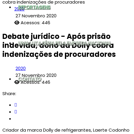
REPORTAGENS
2020
27 Novembro 2020
Acessos: 446
Debate jurídico - Após prisão
UMA LUTA SÉRIA PELA EMPRESA NACIONAL
indevida, dono da Dolly cobra
indenizações de procuradores
2020
27 Novembro 2020
CONTATO
Acessos: 446
Share:
Criador da marca Dolly de refrigerantes, Laerte Codonho