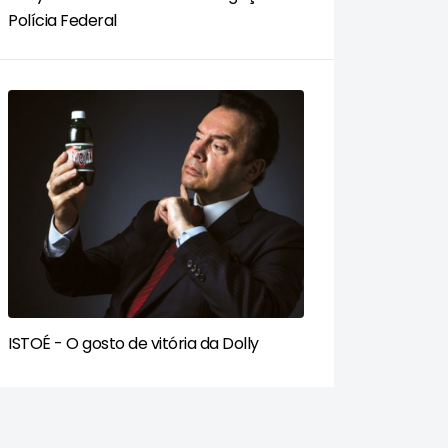
Polícia Federal
ISTOÉ - O gosto de vitória da Dolly​
O
ULTOR JURÍDICO - MP-SP INVESTIGA PROCURADORES POR SU