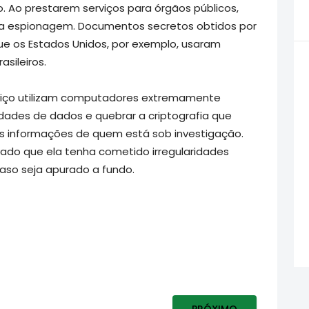
 Ao prestarem serviços para órgãos públicos,
ra espionagem. Documentos secretos obtidos por
e os Estados Unidos, por exemplo, usaram
asileiros.
viço utilizam computadores extremamente
dades de dados e quebrar a criptografia que
as informações de quem está sob investigação.
ado que ela tenha cometido irregularidades
caso seja apurado a fundo.
 COLOCA SOB SUSPEITA INVESTIGAÇÃO QUE PRENDEU EMPRESÁRI
PRÓXIMO ARTIGO: CONS
PRÓXIMO