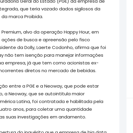
curadoria Geral do Estado (PGE) da empresa de
tegrada, que teria vazado dados sigilosos da
e da marca Proibida.
la Premium, alvo da operação Happy Hour, em
o ações de busca e apreensão pelo fisco
sidente da Dolly, Laerte Codonho, afirma que foi
ay não tem isenção para manejar informações
 sua empresa, já que tem como acionistas ex-
ncorrentes diretos no mercado de bebidas.
elação entre a PGE e a Neoway, que pode estar
ão, a Neoway, que se autointitula maior
érica Latina, foi contratada e habilitada pela
quatro anos, para coletar uma quantidade
odas suas investigações em andamento.
ertura do inquérito que a empresa de big data