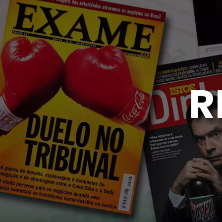
Modo de Leitura
Dimensionamento do Conteúdo
100
%
Tamanho da Fonte
100
%
Altura da Linha
100
%
Espaçamento Entre Letras
100
%
R