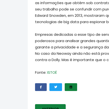
as informações que obtêm sob contrato.
seu trabalho pode se confundir com pu
Edward Snowden, em 2013, mostraram qu
tecnologias de big data para espionar br
Empresas dedicadas a esse tipo de ser
poderosos para analisar grandes quanti
garante a privacidade e a segurança d
No caso da Neoway ainda não está prov
contra a Dolly. Mas é importante que o 
Fonte:
ISTOÉ
ARTIGO ANTERIOR: NOTICIAS R7 - MP
ANTERIOR