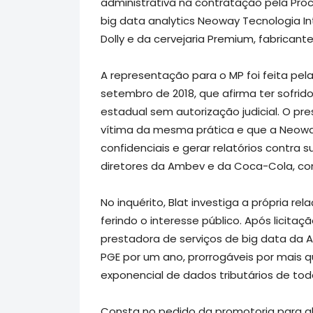
administrativa na contratação pela Pro
big data analytics Neoway Tecnologia In
Dolly e da cervejaria Premium, fabricant
A representação para o MP foi feita pe
setembro de 2018, que afirma ter sofrid
estadual sem autorização judicial. O pre
vítima da mesma prática e que a Neow
confidenciais e gerar relatórios contra
diretores da Ambev e da Coca-Cola, co
No inquérito, Blat investiga a própria r
ferindo o interesse público. Após licitaç
prestadora de serviços de big data da Am
PGE por um ano, prorrogáveis por mais 
exponencial de dados tributários de t
Consta no pedido da promotoria para ab