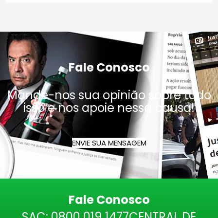
Fale Conosco
Mande-nos sua opinião sobre tudo
isso e nos apoie nessa causa!
ENVIE SUA MENSAGEM
Fale Conosco
SAC:
0800 019 1477
CENTRAL DE