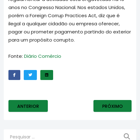
anos no Congresso Nacional. Nos estados Unidos,
porém a Foreign Corrup Practices Act, diz que é
ilegal a qualquer cidadão ou empresa oferecer,
pagar ou prometer pagamento partindo do exterior
para um propósito corrupto.
Fonte:
Diário Comércio
ARTIGO ANTERIOR: COCA-COLA É ACUSADA DE USAR 
PRÓXIMO ARTIGO
ANTERIOR
PRÓXIMO