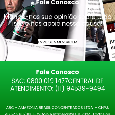
Fale Conosco
Mande-nos sua opinião sobre tudo
isso e nos apoie nessa causa!
ENVIE SUA MENSAGEM
Fale Conosco
SAC:
0800 019 1477
CENTRAL DE
ATENDIMENTO:
(11) 94539-9494
ABC - AMAZONIA BRASIL CONCENTRADOS LTDA - CNPJ:
46.545.811/0001-79
Dolly Refrigerantes © 2024. Todos os