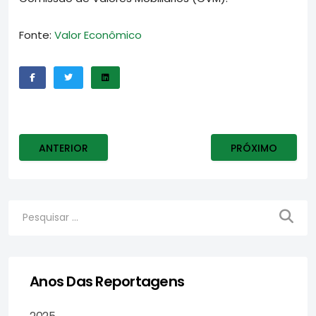
Fonte:
Valor Econômico
ARTIGO ANTERIOR: VALOR ECONÔMICO – COCA-COLA T
PRÓXIMO ARTIGO
ANTERIOR
PRÓXIMO
Anos Das Reportagens