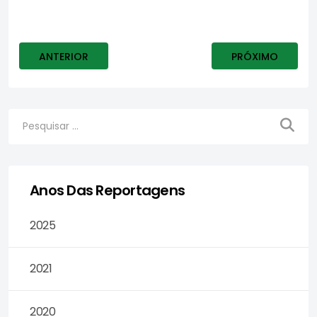
ARTIGO ANTERIOR: O ESTADO DE SÃO PAULO – PROCU
PRÓXIMO ARTIG
ANTERIOR
PRÓXIMO
Anos Das Reportagens
2025
2021
2020